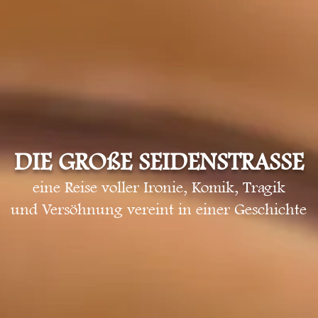
DIE GROßE SEIDENSTRASSE
eine Reise voller Ironie, Komik,
Tragik
und Versöhnung vereint in einer Geschichte