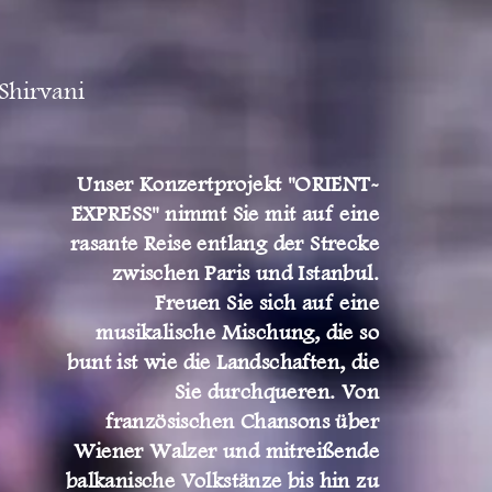
 Shirvani
Unser Konzertprojekt "ORIENT-
EXPRESS" nimmt Sie mit auf eine
rasante Reise entlang der Strecke
zwischen Paris und Istanbul.
Freuen Sie sich auf eine
musikalische Mischung, die so
bunt ist wie die Landschaften, die
Sie durchqueren. Von
französischen Chansons über
Wiener Walzer und mitreißende
balkanische Volkstänze bis hin zu