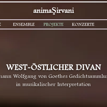
Ş
anima
irvani
E
ENSEMBLE
PROJEKTE
KONZERTE
WEST-ÖSTLICHER DIVAN
hann Wolfgang von Goethes Gedichtsamml
in musikalischer Interpretation