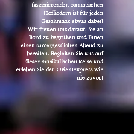
faszinierenden osmanischen
Hofliedern ist für jeden
Geschmack etwas dabei!
Wir freuen uns darauf, Sie an
Bord zu begrüßen und Ihnen
einen unvergesslichen Abend zu
bereiten. Begleiten Sie uns auf
dieser musikalischen Reise und
erleben Sie den Orientexpress wie
nie zuvor!