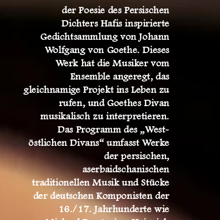
der Poesie des Persischen
Dichters Hafis inspirierte
Gedichtsammlung von Johann
Wolfgang von Goethe. Dieses
Werk hat die Musiker vom
Ensemble angeregt, das
gleichnamige Projekt ins Leben zu
rufen, und Goethes Divan
musikalisch zu interpretieren.
Das Programm des „West-
östlichen Divans“ umfasst Werke
der persischen,
aserbaidschanischen
traditionellen Musik und Stücke
der deutschen Komponisten der
16./17. Jahrhunderte wie