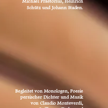
Michael Praetorius, Heinrich
Schütz und Johann Staden.
Begleitet von Monologen, Poesie
persischer Dichter und Musik
von Claudio Monteverdi,