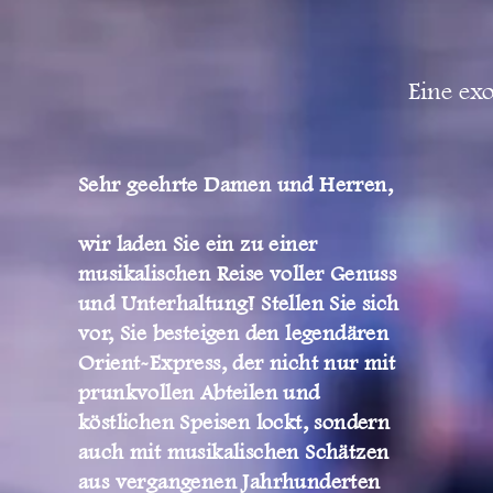
Eine exo
Sehr geehrte Damen und Herren,
wir laden Sie ein zu einer
musikalischen Reise voller Genuss
und Unterhaltung! Stellen Sie sich
vor, Sie besteigen den legendären
Orient-Express, der nicht nur mit
prunkvollen Abteilen und
köstlichen Speisen lockt, sondern
auch mit musikalischen Schätzen
aus vergangenen Jahrhunderten