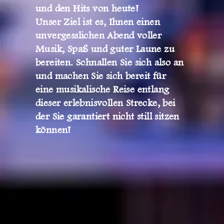
und den Hits von heute!
Unser Ziel ist es, Ihnen einen
unvergesslichen Abend voller
Musik, Spaß und guter Laune zu
bereiten. Schnallen Sie sich also an
und machen Sie sich bereit für
eine musikalische Reise entlang
dieser erlebnisvollen Strecke, bei
der Sie garantiert nicht still sitzen
können!