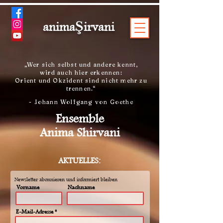
Ş
anima
irvani
„Wer sich selbst und andere kennt,
wird auch hier erkennen:
Orient und Okzident sind nicht mehr zu
trennen.“
- Johann Wolfgang von Goethe
Ensemble
Anima Shirvani
AKTUELLES:
Newsletter abonnieren und informiert bleiben
Vorname
Nachname
E-Mail-Adresse