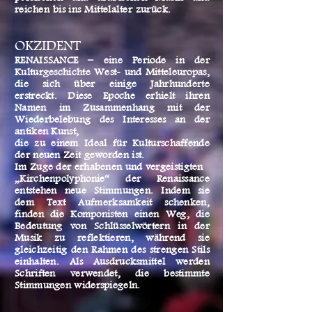
reichen bis ins Mittelalter zurück.
OKZIDENT
RENAISSANCE – eine Periode in der
Kulturgeschichte West- und Mitteleuropas,
die sich über einige Jahrhunderte
erstreckt. Diese Epoche erhielt ihren
Namen im Zusammenhang mit der
Wiederbelebung des Interesses an der
antiken Kunst,
die zu einem Ideal für Kulturschaffende
der neuen Zeit geworden ist.
Im Zuge der erhabenen und vergeistigten
„Kirchenpolyphonie“ der Renaissance
entstehen neue Stimmungen. Indem sie
dem Text Aufmerksamkeit schenken,
finden die Komponisten einen Weg, die
Bedeutung von Schlüsselwörtern in der
Musik zu reflektieren, während sie
gleichzeitig den Rahmen des strengen Stils
einhalten. Als Ausdrucksmittel werden
Schriften verwendet, die bestimmte
Stimmungen widerspiegeln.